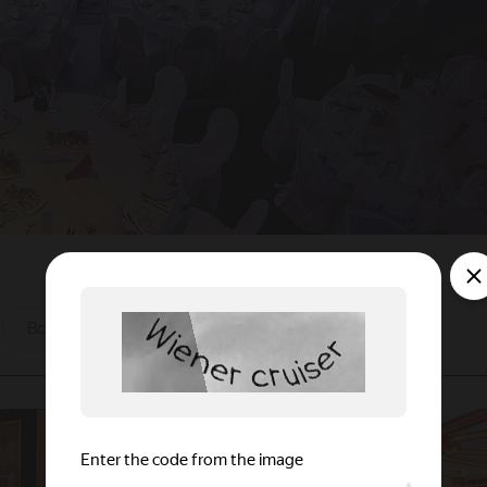
ы
Все