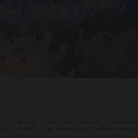
ступления артистов разных жанров и поколений
идом на Неву и на легендарный крейсер Аврора 
ое оснащение, и мы получаем рецепт идеального к