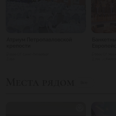
Атриум Петропавловской
Банкетны
крепости
Европей
2500
Г. Санкт-Петербург
6600
Г. Мос
250
700
Киевск
Места рядом
Все