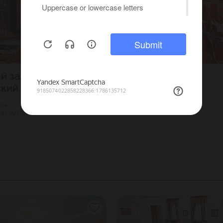
й зал
Наполеон
ский
4000
Г. Москва
400
Университет
ква
ая (АПЛ)