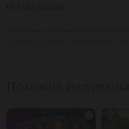
О заведении
«Град Южный» - ресторан добрых традиций! К у
- Широкий ассортимент блюд европейской, русс
- Банкетное обслуживание
- Кальяны
- Караоке
- Отдельная парковка для гостей ресторана
Похожие ресторан