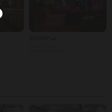
БУНКЕР-42
3000
Г. Москва
300
Таганская (ТКЛ)