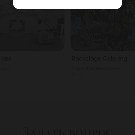
 ива
Backstage Catering
нцово
3000
Красногорский р-н
250
Задать вопрос