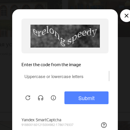
я усадьба
Na More
ский р-н
3000
Г. Санкт-Петербург
50