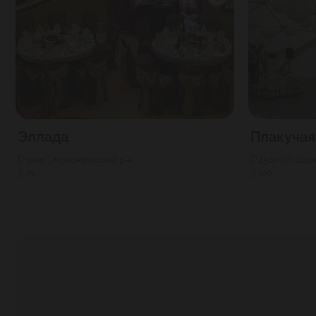
Эллада
Плакучая
3000
Красногорский р-н
4500
Г. Оди
70
100