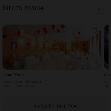
Места рядом
Все
Нева-Холл
Aur
2000
Г. Санкт-Петербург
25
110
Чернышевская
50
Задать вопрос