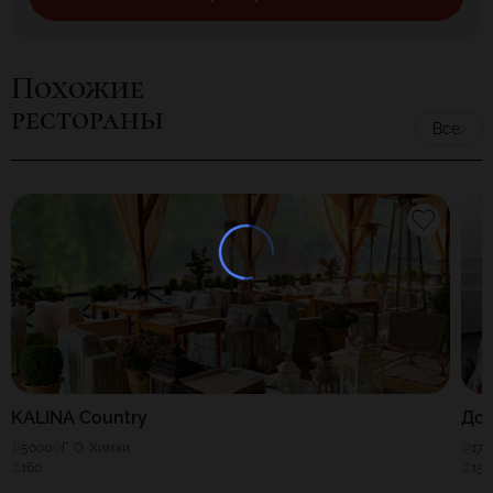
Похожие
рестораны
Все
KALINA Country
До
5000
Г. О. Химки
170
160
155