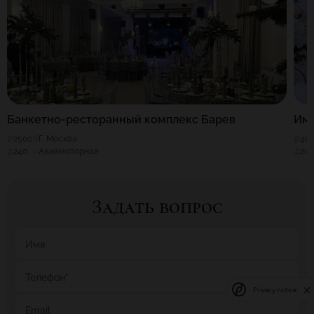
Банкетно-ресторанный комплекс Барев
Имп
2500
Г. Москва
40
240
Авиамоторная
20
Задать вопрос
Имя
Телефон
*
Privacy notice
Email