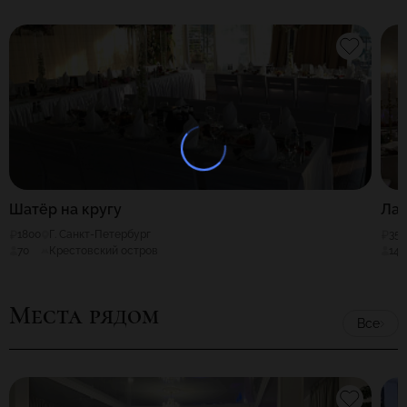
Шатёр на кругу
Ла 
1800
Г. Санкт-Петербург
35
70
Крестовский остров
140
Места рядом
Все