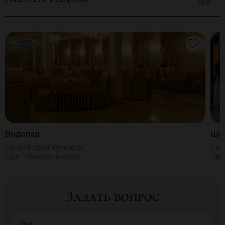
Все
Водопад
Шоу
2000
Г. Санкт-Петербург
180
150
Политехническая
180
Задать вопрос
Имя