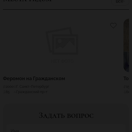
Все
Феромон на Гражданском
Той
2000
Г. Санкт-Петербург
150
85
Гражданский пр-т
60
Задать вопрос
Имя