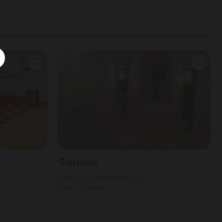
Фэмили
1000
Г. Санкт-Петербург
120
Автово