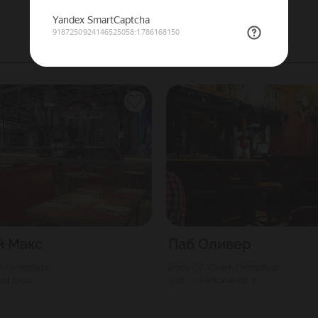
й Макс
Паб Оливер
кт-Петербург
700
Г. Санкт-Петербург
ый двор
17
Невский пр-т