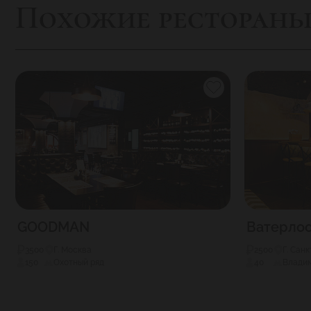
Похожие ресторан
GOODMAN
Ватерло
3500
Г. Москва
2500
Г. Сан
150
Охотный ряд
40
Влади