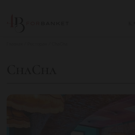
К
Главная
Ресторан
ChaCha
ChaCha