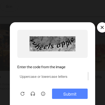
ы
Все
о
Райкин Плаза Отель
кт-Петербург
3000
Г. Москва
мирская
100
Марьина роща