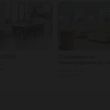
.SOKOL
Страдивари на
Ленинградском пр-т
ква
орт
1500
Г. Москва
100
Сокол