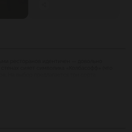
сьми ресторанов идентичен — довольно
и стенах сияет символика «Колбасофф» (что
ов. На выбор предлагается три сорта
уть по-немецки» есть где разойтись, 8 видов
кательных мероприятиях «Колбасофф» не отстает
ны в список пабов, отмечающих OKTOBERFEST, в