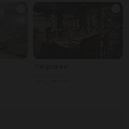
Загородный
е
4500
Г. Москва
200
Щукинская