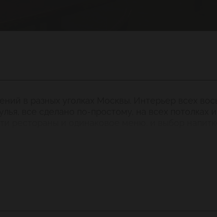
дений в разных уголках Москвы. Интерьер всех во
лья, все сделано по-простому, на всех потолках 
эти рестораны и одинаковое меню, и выбор напитк
) и примерно десяток европейских марок.
тью оправдывает свое название, любителям «гульн
чих блюд — праздник живота обеспечен. В развле
стивали, розыгрыши, конкурсы, рестораны включе
ортивные трансляции.