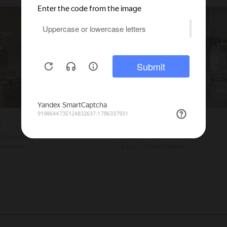
и
Cafe Che-Dor
кт-Петербург
1100
Г. Санкт-Петербург
шевская
140
Парк Победы