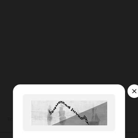
ы
Все