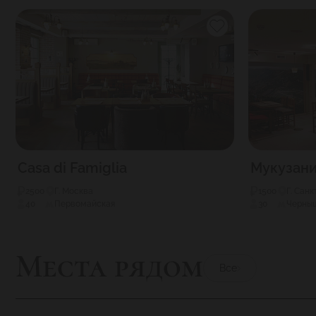
Casa di Famiglia
Мукузан
2500
Г. Москва
1500
Г. Сан
40
Первомайская
30
Черны
Места рядом
Все