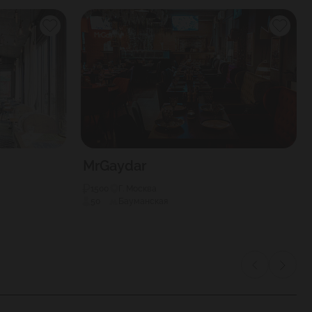
MrGaydar
1500
Г. Москва
50
Бауманская