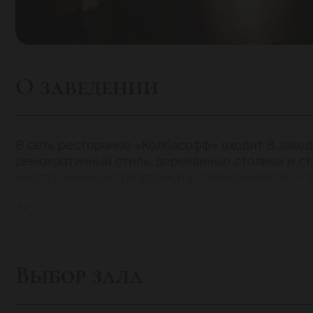
О заведении
В сеть ресторанов «Колбасофф» входит 8 заве
демократичный стиль, деревянные столики и сту
иногда начинает раздражать). Объединяет все 
фирменного пива (светлое, темное и пшеничное
Что касается меню, то тут «Колбасофф» полнос
фирменных колбасок, с десяток закусок и горя
от других пивных сетей: проводятся пивные фе
заведениях этой сети регулярно проводятся сп
Выбор зала