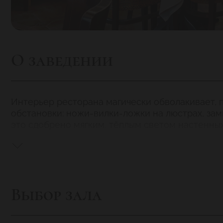
О заведении
Интерьер ресторана магически обволакивает, 
обстановки: ножи-вилки-ложки на люстрах, зам
это сдобрено мягким, тёплым светом настенны
Кухня в ресторане
– кавказская, приготовленна
искусно приготовленных хачапури. Обязательно
прочих овощей. Заесть его можно похожей на ка
«Аджабсандал»
- атмосферное место, созданно
Выбор зала
национального ансамбля «Иверия» и погрезить 