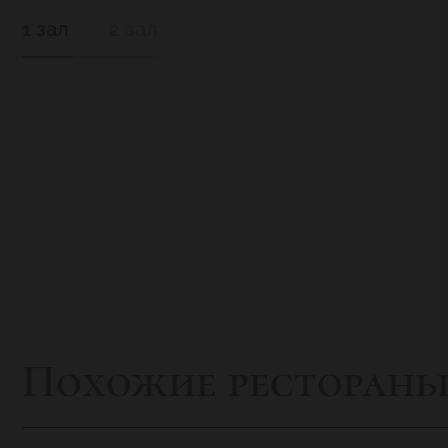
1 зал
2 зал
Похожие ресторан