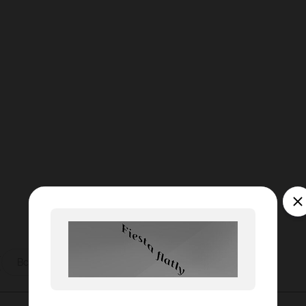
ы
Все