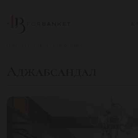
К
Главная
Ресторан
Аджабсандал
Аджабсандал