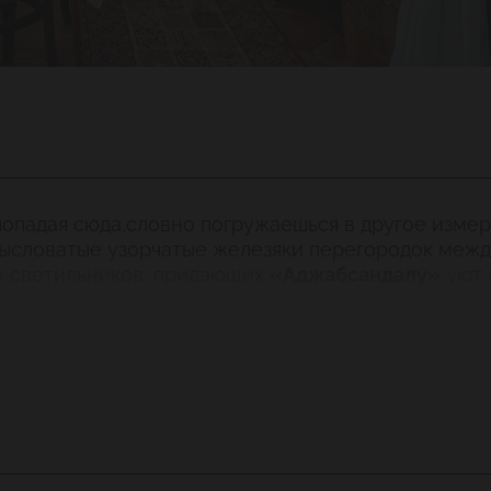
попадая сюда,словно погружаешься в другое измер
ысловатые узорчатые железяки перегородок между 
х светильников, придающих
«Аджабсандалу»
уют 
я строго по домашним рецептам. Вкусный чахохби
 нужно попробовать фирменную закуску аджабсанд
ртофельную котлету мчади – горячей (только что 
е для того, чтобы посидеть в компании приятных 
о далёких, суровых вершинах Кавказа.