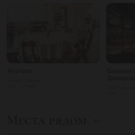
Акулово
Барвиха 
Домодед
2000
Г. Москва
60
Аннино
2000
Домоде
100
Места рядом
Все