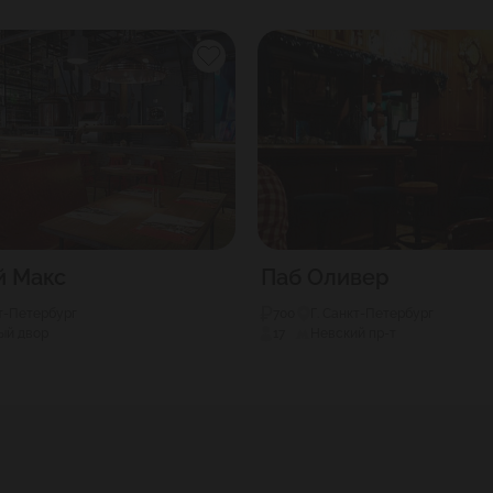
й Макс
Паб Оливер
кт-Петербург
700
Г. Санкт-Петербург
ый двор
17
Невский пр-т