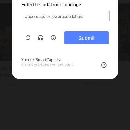
Lounge
Швабский домик
ово
1400
Г. Санкт-Петербург
100
Новочеркасская
довский р-н