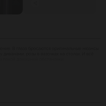
ение. В глаза бросаются оригинальные нюансы
диванами, розы в вазочках на столах. И всё
и покой домашней обстановки.
ли, аккуратно «упакованные» долма, множество
ал – смесь из баклажанов, перца, томатов и
из тандыра) лепёшкой из кукурузной муки.
людей, друзей и семьи, послушать музыку