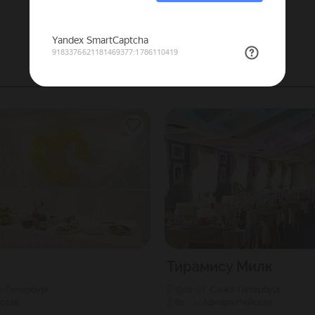
Тирамису Милк
кт-Петербург
1500
Г. Санкт-Петербург
ская
80
Адмиралтейская