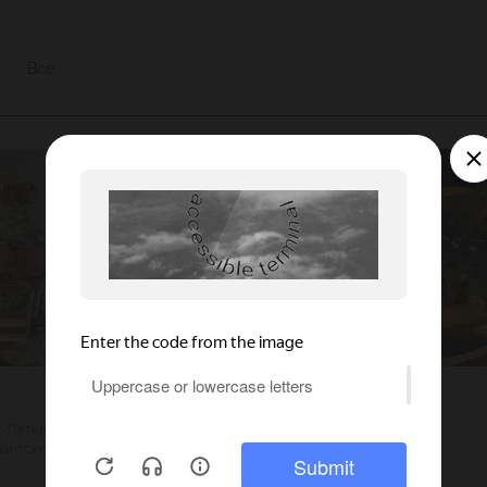
ы
Все
Ерш
кт-Петербург
2500
Г. Москва
антский пр-т
250
Братиславская