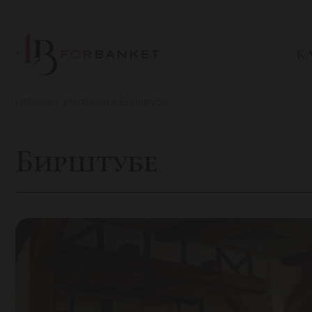
К
Главная
Ресторан
Бирштубе
Бирштубе