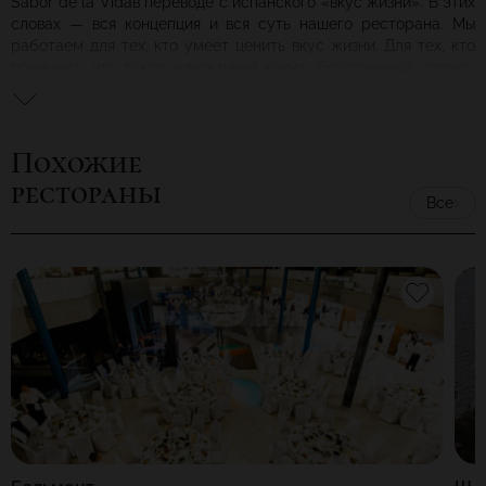
Sabor de la Vidaв переводе с испанского «вкус жизни». В этих
словах — вся концепция и вся суть нашего ресторана. Мы
работаем для тех, кто умеет ценить вкус жизни. Для тех, кто
понимает, что такое изысканная кухня, безупречный сервис.
Для кого важны стиль, атмосфера, умные собеседники и
интеллигентная музыка. Для всех, кому нравится жизнь на
вкус.
Похожие
рестораны
Все