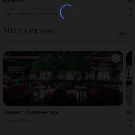
Бальмонт
ШАТ
2000
Г. Санкт-Петербург
40
1300
Александра Невского I
40
Места рядом
Все
Эверест Континенталь
Roc
5000
Г. Москва
50
65