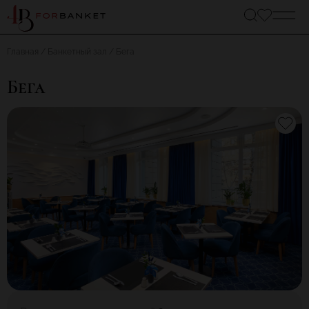
Главная
Банкетный зал
Бега
Бега