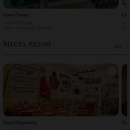
Грин Палас
Eve
2500
Г. Москва
20
200
Бульвар Дм. Донского
20
Места рядом
Все
Илья Муромец
Sab