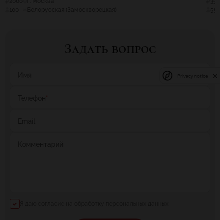
2000
Г. Москва
35
100
Белорусская (Замоскворецкая)
55
Задать вопрос
Имя
Privacy notice
Телефон
*
Email
Комментарий
Я даю согласие на обработку персональных данных