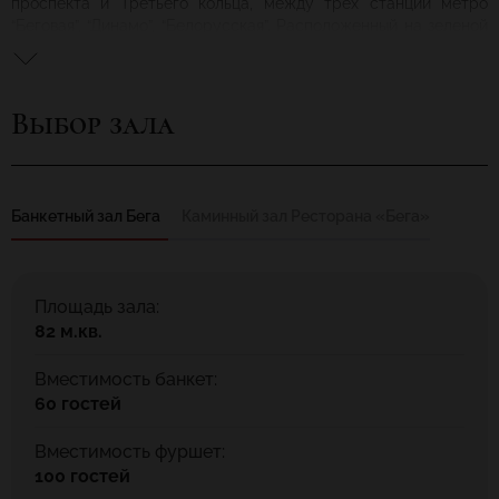
проспекта и Третьего кольца, между трех станций метро
“Беговая”, “Динамо”, “Белорусская”. Расположенный на зеленой
и тихой Беговой аллее, Ресторан «Бега», а также соседний с
ним банкетный зал «Бега», порадуют своих гостей теплой
атмосферой, домашним уютом, а также аппетитными
Выбор зала
блюдами от Шеф-повара.
Банкетный зал Бега
Каминный зал Ресторана «Бега»
Площадь зала:
82 м.кв.
Вместимость банкет:
60 гостей
Вместимость фуршет:
100 гостей