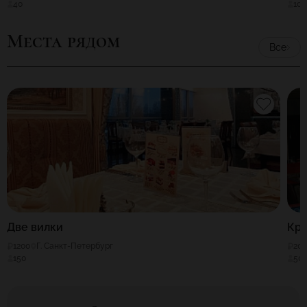
40
100
Места рядом
Все
Две вилки
Кр
1200
Г. Санкт-Петербург
20
150
50