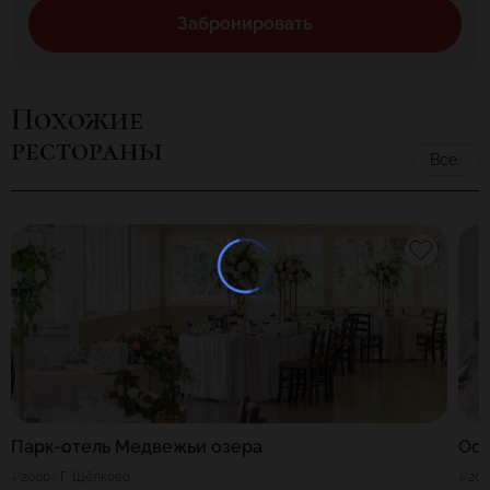
мелочи руководство ресторана берет полностью на себя.
Забронировать
Похожие
рестораны
Все
Парк-отель Медвежьи озера
Осо
2000
Г. Щёлково
20