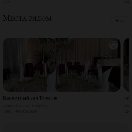
50
25
Места рядом
Все
Банкетный зал Топо-ля
Чи
2700
Г. Санкт-Петербург
20
150
Московская
40