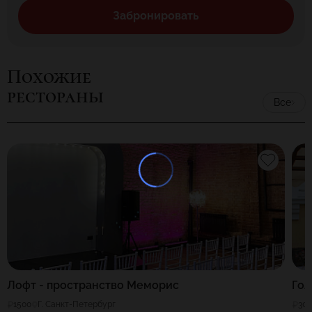
Забронировать
Похожие
рестораны
Все
Лофт - пространство Меморис
Гол
1500
Г. Санкт-Петербург
30