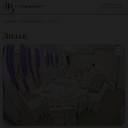
Главная
Банкетный зал
Лилак
Лилак