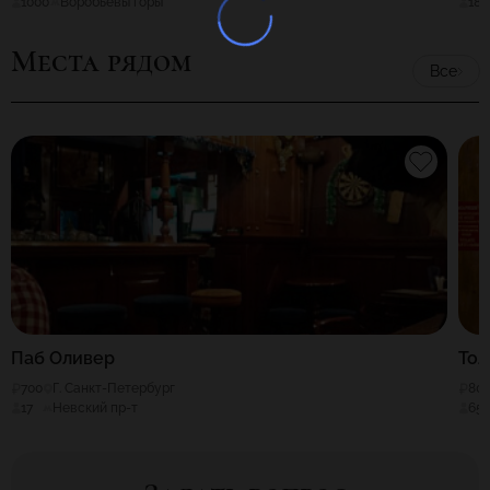
1000
Воробьевы горы
180
Места рядом
Все
Паб Оливер
Тол
700
Г. Санкт-Петербург
80
17
Невский пр-т
65