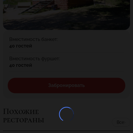
друг другу. Можно арендовать комплекс целиком и провести
мероприятие для больших компаний, используя 18
банкетных
площадок
,
залы
для конференций, отельный комплекс
вместимостью до 180 мест, территорию для тимбилдинга,
акваторию для регат, веранды и беседки для выездных
регистраций, благоустроенные площадки и шатры для
Вместимость банкет:
барбекю.
40 гостей
Вместимость фуршет:
40 гостей
Забронировать
Похожие
рестораны
Все