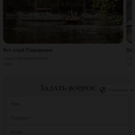
Яхт-клуб Поведники
Dol
4500
Мытищинский р-н
40
400
70
Задать вопрос
Privacy notice
Имя
Телефон
*
Email