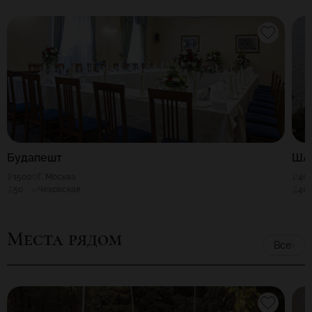
Будапешт
ШАТ
1500
Г. Москва
40
50
Чеховская
40
Места рядом
Все