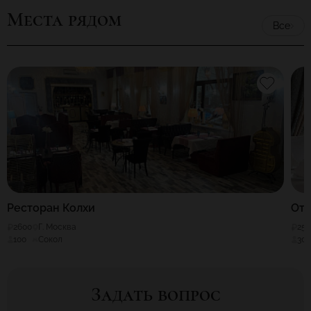
Места рядом
Все
Ресторан Колхи
Оте
2600
Г. Москва
25
100
Сокол
30
Задать вопрос