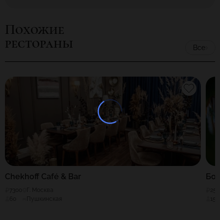
Похожие
рестораны
Все
Chekhoff Café & Bar
Боя
7300
Г. Москва
25
60
Пушкинская
150