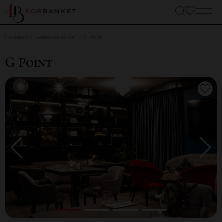
Главная
Банкетный зал
G Point
G Point