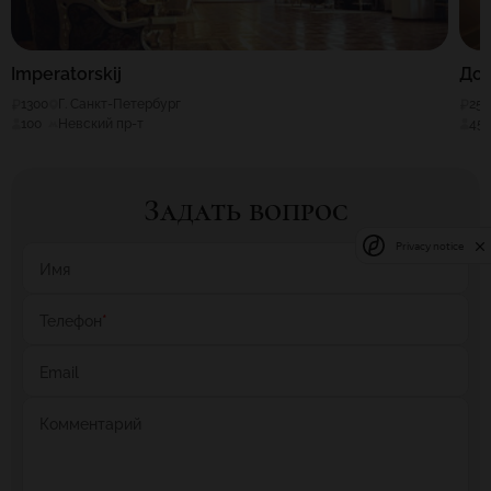
Imperatorskij
До
1300
Г. Санкт-Петербург
25
100
Невский пр-т
45
Задать вопрос
Privacy notice
Имя
Телефон
*
Email
Комментарий