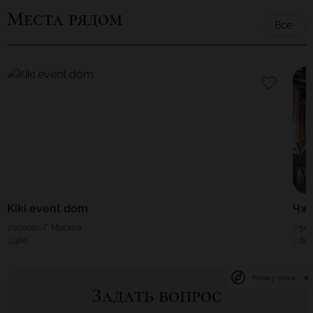
Места рядом
Все
Kiki event dom
Чжу
20000
Г. Москва
50
380
80
Privacy notice
Задать вопрос