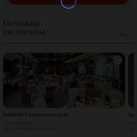
Похожие
рестораны
Все
RAMENKY банкетные залы
Spo
3500
Г. Москва
70
150
Мичуринский проспект
150