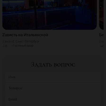
Zависть на Итальянской
Бе
2000
Г. Санкт-Петербург
100
15
Гостиный двор
45
Задать вопрос
Имя
Телефон
*
Email