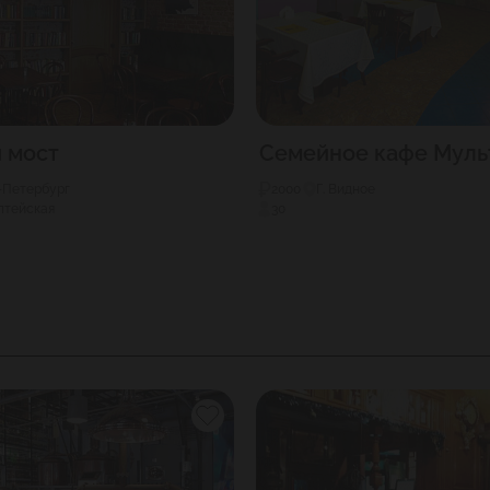
 мост
Семейное кафе Муль
т-Петербург
2000
Г. Видное
лтейская
30