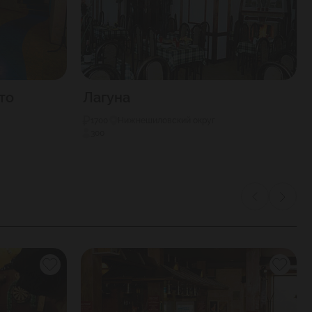
то
Лагуна
1700
Нижнешиловский округ
300