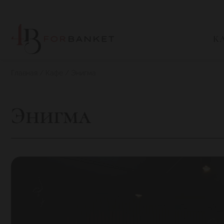
К
Главная
Кафе
Энигма
Энигма