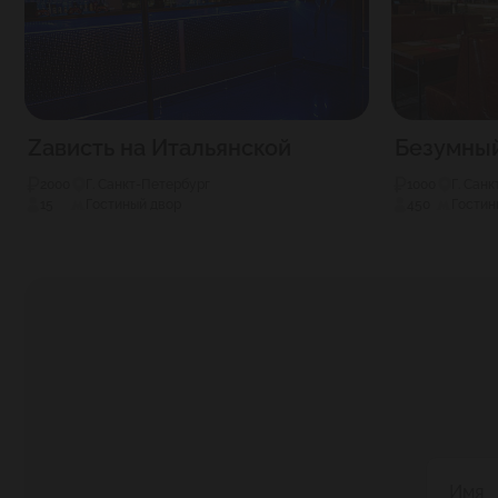
Zависть на Итальянской
Безумны
2000
Г. Санкт-Петербург
1000
Г. Сан
15
Гостиный двор
450
Гостин
Имя