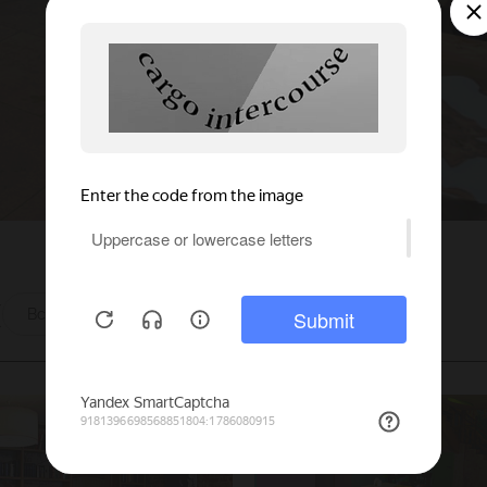
ы
Все