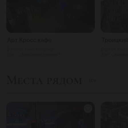
Арт Кросс кафе
Троицкий
1000
Г. Санкт-Петербург
300
Г. Санк
90
Александра Невского I
80
Адмира
Места рядом
Все