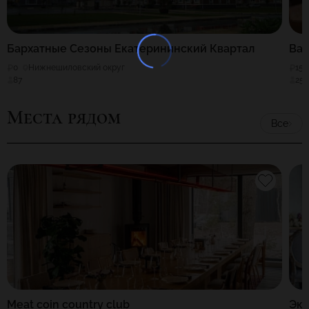
Бархатные Сезоны Екатерининский Квартал
Bar
0
Нижнешиловский округ
150
87
25
Места рядом
Все
Meat coin country club
Эко