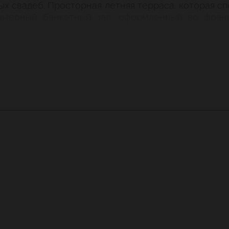
вых свадеб. Просторная летняя терраса, которая 
амерный банкетный зал, оформленный во франц