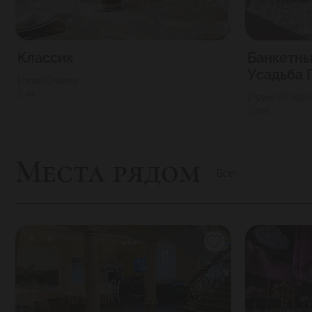
Классик
Банкетны
Усадьба 
1000
Адлер
40
5500
Г. Щёл
500
Места рядом
Все