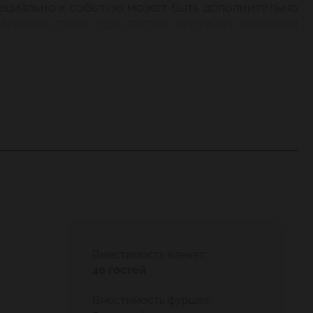
специально к событию может быть дополнительно
узском стиле, где гостей окружает приятная
Вместимость банкет:
40 гостей
Вместимость фуршет: