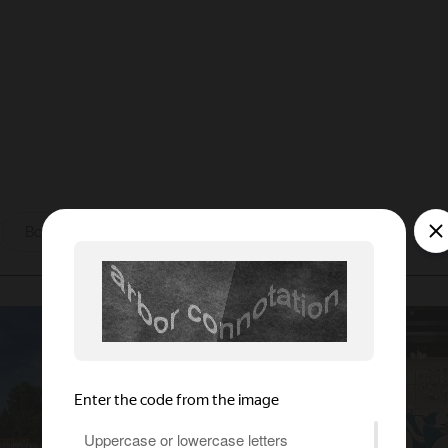
ы
Все