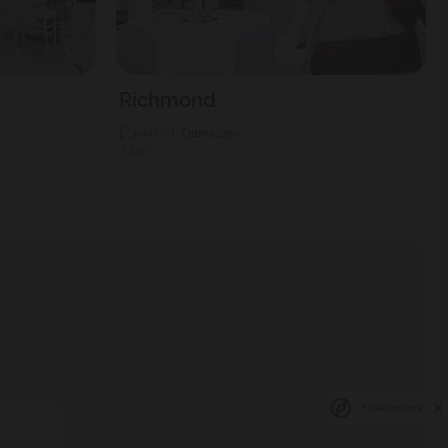
Richmond
3000
Г. Одинцово
120
Privacy notice