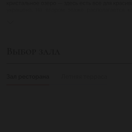
кристальное озеро — здесь есть все для краси
украшена. На втором этаже располагается к
атмосфера
Выбор зала
Зал ресторана
Летняя терраса