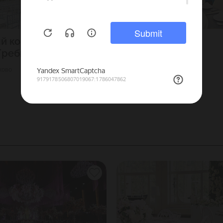
й комплекс
ГоТай
Гребнево
3500
Г. Москва
150
Смоленская (АПЛ)
ково