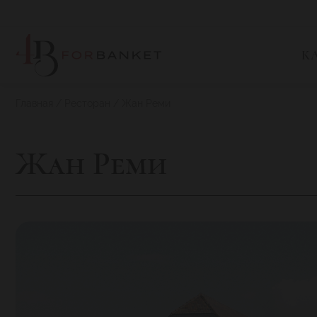
К
Главная
Ресторан
Жан Реми
Жан Реми