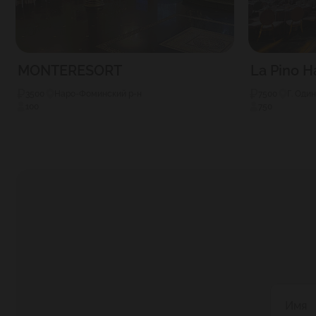
MONTERESORT
La Pino H
3500
Наро-Фоминский р-н
7500
Г. Оди
100
750
Имя