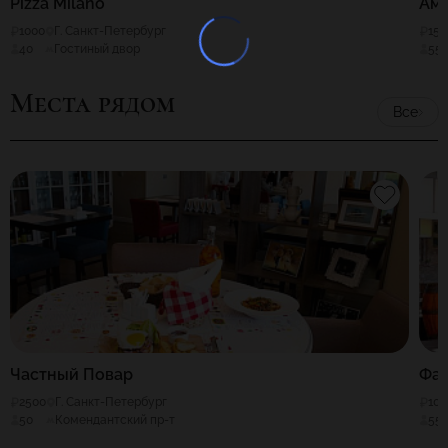
Pizza Milano
Амр
1000
Г. Санкт-Петербург
150
40
Гостиный двор
55
Места рядом
Все
Частный Повар
Фа
2500
Г. Санкт-Петербург
100
50
Комендантский пр-т
55