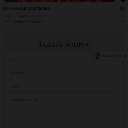
Рюмочная в бутылке
Гра
350
Г. Санкт-Петербург
100
80
Сенная Площадь
30
Задать вопрос
Privacy notice
Имя
Телефон
*
Email
Комментарий