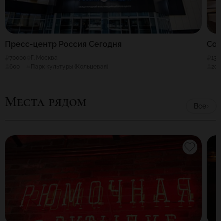
Пресс-центр Россия Сегодня
Cou
70000
Г. Москва
130
600
Парк культуры (Кольцевая)
20
Места рядом
Все