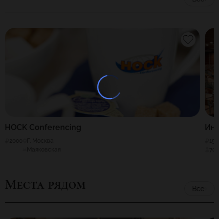
HOCK Сonferenсing
Ин
2000
Г. Москва
150
Маяковская
70
Места рядом
Все