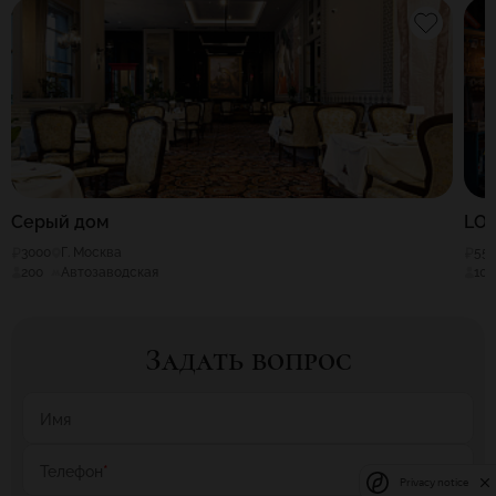
Серый дом
LOF
3000
Г. Москва
55
200
Автозаводская
100
Задать вопрос
Имя
Телефон
*
Privacy notice