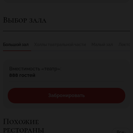
Выбор зала
Большой зал
Холлы театральной части
Малый зал
Лекто
Вместимость «театр»:
888 гостей
Забронировать
Похожие
рестораны
Все