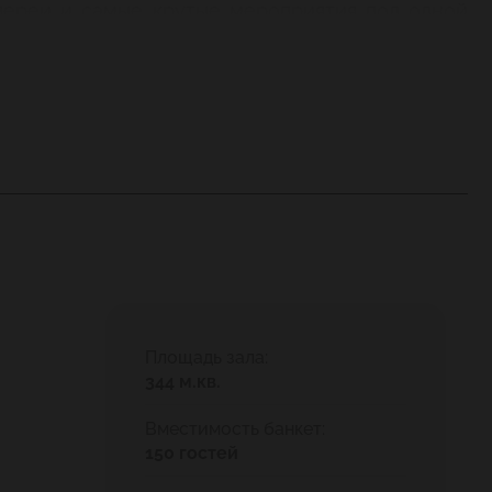
алереи и самые крутые мероприятия под одной
Площадь зала:
344 м.кв.
Вместимость банкет:
150 гостей