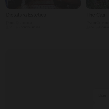
Dictatura Estetica
The Сад
2000
Г. Москва
5000
Г. Мос
80
Кропоткинская
200
Полян
Имя