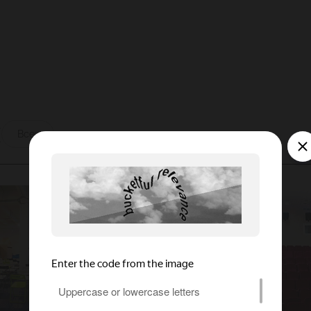
ы
Все