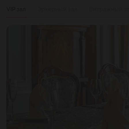
VIP зал
Эркерный зал
Витражный з