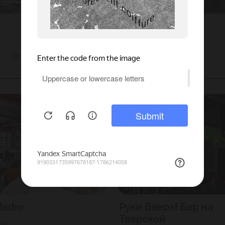
ы
Все
Madre
Руки Вверх! Бар на
Тверской
ква