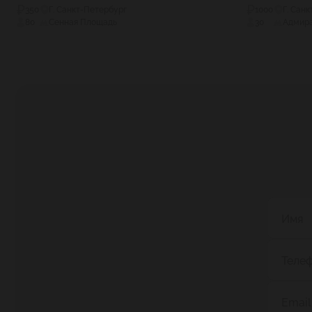
350
Г. Санкт-Петербург
1000
Г. Сан
80
Сенная Площадь
30
Адмира
Имя
Теле
Email