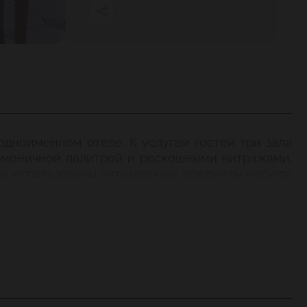
одноименном отеле. К услугам гостей три зала
рмоничной палитрой и роскошными витражами.
ере использованы антикварные предметы мебели
и, стены — картины в золоченых рамах.
цепты, в том числе из известной книги Елены
едзаказу).
будням действует карта обеденной трапезы,
еню, есть принадлежности для рисования.