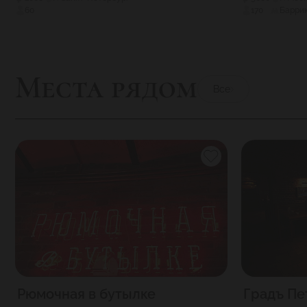
60
170
Барри
Места рядом
Все
Рюмочная в бутылке
Градъ Пе