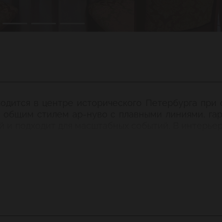
одится в центре исторического Петербурга при 
е общим стилем ар-нуво с плавными линиями, га
й и подходит для масштабных событий. В интерь
ники. Высокие окна украшают разноцветные витраж
да европейской кухни и традиционные русские ре
и рыбы, на гриле готовят осетра и стерлядь (по пр
а — романтичная арфа украсит любой ужин. По 
:30 до 11:00). Для малышей разработано детское м