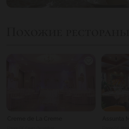
Похожие ресторан
Creme de La Creme
Assunta 
2000
Г. Санкт-Петербург
9000
Г. Мос