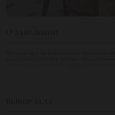
О заведении
Ресторан 1913 на Вознесенском проспекте нах
разной вместимости и дизайна, объединенны
Основной зал отличается парадной обстановко
и декора: часы, резные буфеты, вазы и подсвеч
Для меню ресторана отобраны популярные блю
Молоховец. Среди блюд есть деликатесы из мяса 
Каждый четверг в зале играет живая музык
Выбор зала
ежедневно готовят завтраки (шведский стол с 7