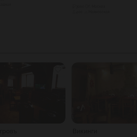
кадная
3000
Г. Москва
400
Маяковская
тровъ
Викинги