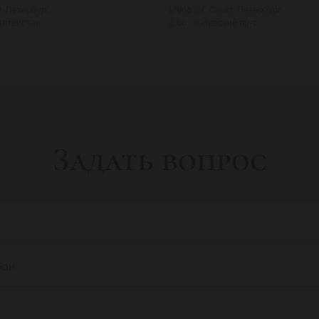
кт-Петербург
800
Г. Санкт-Петербург
лтейская
60
Невский пр-т
Задать вопрос
фон
*