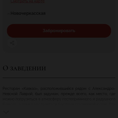
Смотреть на карте
Новочеркасская
Забронировать
О заведении
Ресторан «Кавказ», расположившийся рядом с Александро-
Невской Лаврой, был задуман, прежде всего, как место, где
можно погрузиться в атмосферу гостеприимного и радушного
Кавказа, а также насладиться блюдами грузинской кухни. Для
ценителей вина подготовлена богатая линейка хороших
грузинских вин. В ресторане «Кавказ» два зала, в первом из