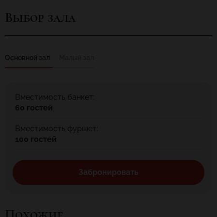
которых 28 посадочных мест, а во втором 50. На белых стенах
Выбор зала
ресторана висят картины с грузинскими застольями (при виде
которых разыгрывается аппетит), повсюду стоят длинные
массивные столы, предназначенные для больших компаний.
Богатейшая кавказская кухня предлагает гостям множество
Основной зал
Малый зал
вкусных блюд. Чарующие ароматы восточных пряностей, вино
под грузинскую музыку, многовековые секреты
приготовления… Даже обычные чебуреки здесь получаются
необычными. Здесь каждого посетителя встречают как
Вместимость банкет:
дорогого гостя!
60 гостей
Вместимость фуршет:
100 гостей
Забронировать
Похожие