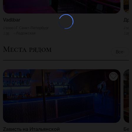
Vadlbar
Др
1000
Г. Санкт-Петербург
100
35
Ладожская
25
Места рядом
Все
Zависть на Итальянской
Бе