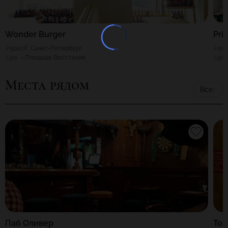
Wonder Burger
Pri
500
Г. Санкт-Петербург
25
50
Площадь Восстания
50
Места рядом
Все
Паб Оливер
Тол