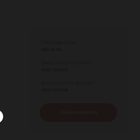
Площадь зала:
150 м.кв.
Вместимость банкет:
100 гостей
Вместимость фуршет:
180 гостей
Забронировать