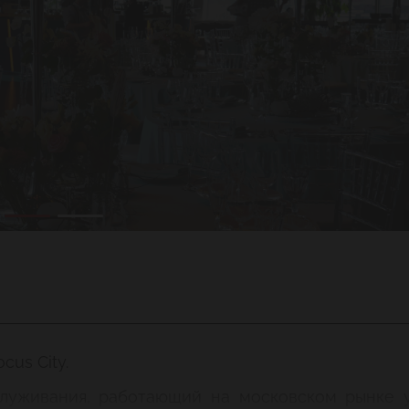
cus City.
служивания, работающий на московском рынке у