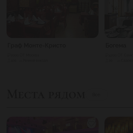
Граф Монте-Кристо
Богема
2000
Г. Москва
4200
Г. Сан
100
Речной вокзал
20
Садов
Места рядом
Все