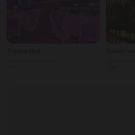
Ponton Hаll
Банкетны
3500
Красногорский р-н
3500
Красно
140
250