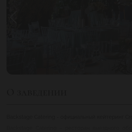
О заведении
Backstage Catering -
официальный кейтеринг
Cro
Backstage Catering – ресторан выездного об