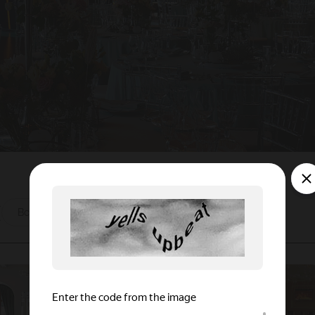
ы
Все