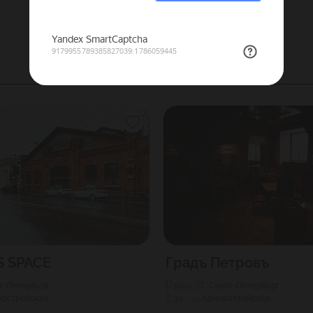
S SPACE
Градъ Петровъ
кт-Петербург
1000
Г. Санкт-Петербург
еостровская
30
Адмиралтейская