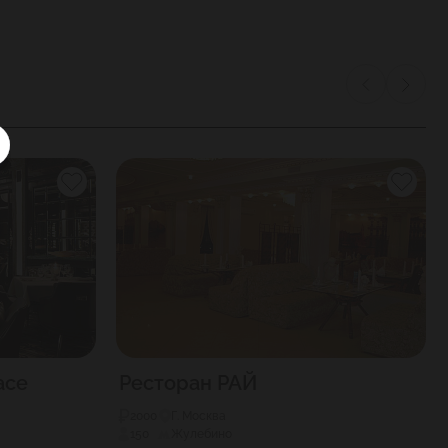
ace
Ресторан РАЙ
2000
Г. Москва
150
Жулебино