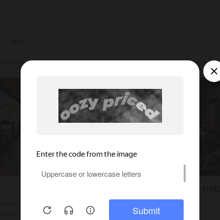
ы
Все
Four seasons Lion pal
кт-Петербург
5900
Г. Санкт-Петербург
мирская