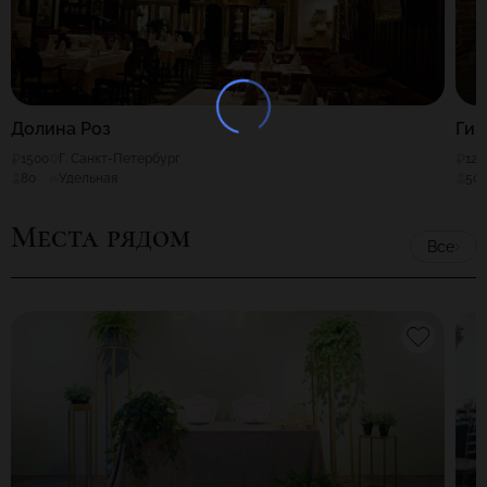
Долина Роз
Гир
1500
Г. Санкт-Петербург
120
80
Удельная
50
Места рядом
Все