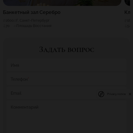
Банкетный зал Серебро
Кл
2600
Г. Санкт-Петербург
180
70
Площадь Восстания
52
Задать вопрос
Имя
Телефон
*
Email
Privacy notice
Комментарий