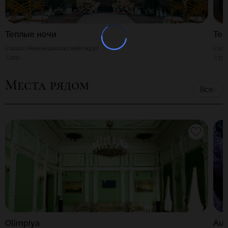
Теплые ночи
Тер
1000
Нижнешиловский округ
100
100
150
Места рядом
Все
Olimpiya
Aur