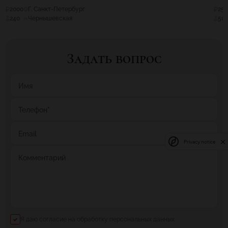
2000
Г. Санкт-Петербург
25
240
Чернышевская
50
Задать вопрос
Имя
Телефон
*
Email
Privacy notice
Комментарий
Я даю согласие на обработку персональных данных