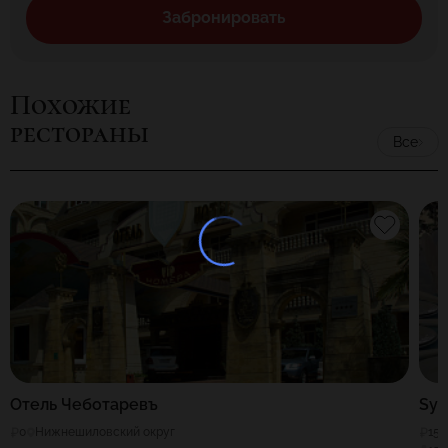
Забронировать
Похожие
рестораны
Все
Отель Чеботаревъ
Syd
0
Нижнешиловский округ
150