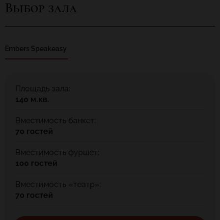
Выбор зала
Для вас и вашей компании повара приготовят блюда
авторской, европейской кухни. Тут же вы можете съесть
поздний завтрак, подключиться к WIFI, выбрать бизнес-ланч из
отдельного меню, заказать блюда с доставкой на дом.
Embers Speakeasy
Площадь зала:
140 м.кв.
Вместимость банкет:
70 гостей
Вместимость фуршет:
100 гостей
Вместимость «театр»:
70 гостей