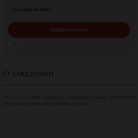
Кузнецкий мост
Забронировать
О заведении
Ресторан Embers Speakeasy приглашает своих посетителей
окунуться в атмосферу любимых вкусов.
В Ресторане Embers Speakeasy можно оформить проведение
различных торжеств. Свадьбы, корпоративы, юбилеи — все
это требует пространства. Число посадочных мест можно
уточнить на этапе бронирования.