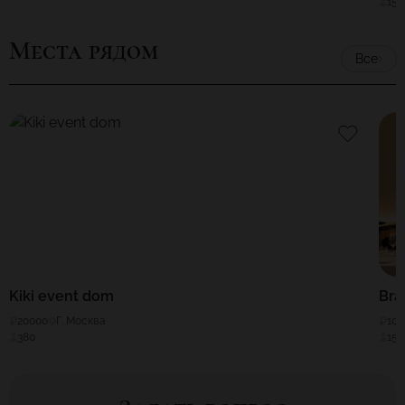
150
Места рядом
Все
Kiki event dom
Bra
20000
Г. Москва
10
380
150