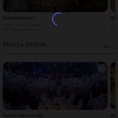
Троицкий мост
Ша
300
Г. Санкт-Петербург
100
80
Адмиралтейская
45
Места рядом
Все
Aurora Concert Hall
Им