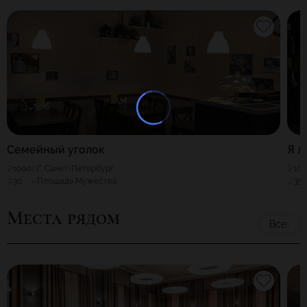
Семейный уголок
Я л
1000
Г. Санкт-Петербург
100
30
Площадь Мужества
35
Места рядом
Все