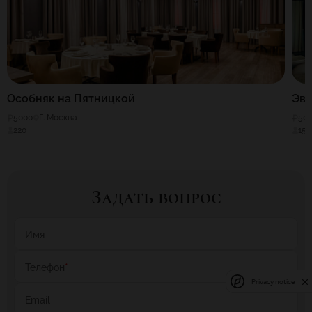
Особняк на Пятницкой
Эв
5000
Г. Москва
50
220
150
Задать вопрос
Имя
Телефон
*
Privacy notice
Email