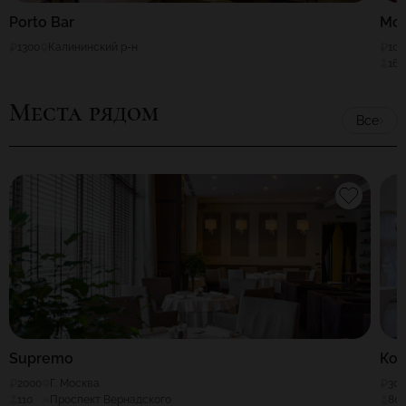
Porto Bar
Мо
1300
Калининский р-н
100
160
Места рядом
Все
Supremo
Кон
2000
Г. Москва
30
110
Проспект Вернадского
80