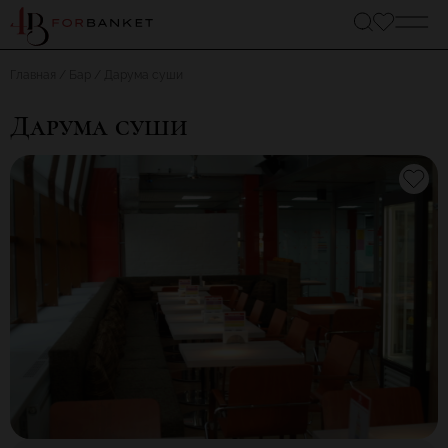
Главная
Бар
Дарума суши
Дарума суши