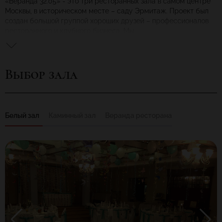
«Веранда 32.05» - это три ресторанных зала в самом центре
Москвы, в историческом месте – саду Эрмитаж. Проект был
создан большой группой хороших друзей – профессионалов
ресторанного и клубного бизнеса. Мы
придумали дружелюбное место для гастрономических
вечеров, большихсемейных обедов, веселых спонтанных
вечеринок и конечно праздников.
Выбор зала
Название 'Веранда 32.05' расшифровывается затейливо - это
попытка избежать характеристики 'бар', 'ресторан', 'кафе' или
'клуб'. Потому что 'Веранда 32.05' - это одновременно и бар
(тут богатейшая коктейльная коллекция и оригинальная
винная карта), и ресторан (шеф-повар готовит вкусно и
Белый зал
Каминный зал
Веранда ресторана
модно), и кафе (гостю действительно рады, даже если он
заказал только чашку чаю), и клуб (потому что всегда музыка,
а иногда, под настроение, и танцы).
А цифры 32.05 – это Тридцать Второе Мая – вымышленный,
но всегда желанный дополнительный день весны!