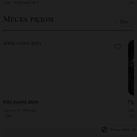
25
Невский пр-т
100
Места рядом
Все
Kiki event dom
Пр
20000
Г. Москва
80
380
150
Privacy notice