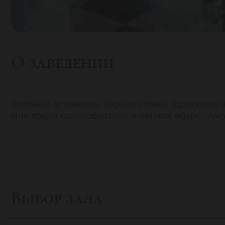
О заведении
Удобные диванчики, барная стойка иджазовая 
Или ярким разнообразием напитков вбаре… Ам
Этот зал обладает неким волшебством. Там в
задушевности дружеского общения. Авечером 
славы», накоторой уже оставили свои автогра
Благодаря белым тонам интерьера зал идеальн
здесь можно насладиться идуховной пищей. Им
Выбор зала