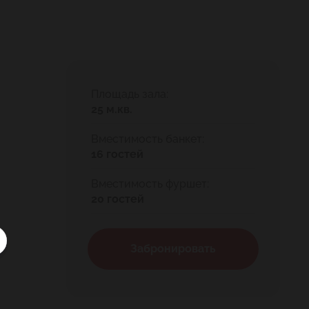
Площадь зала:
25 м.кв.
Вместимость банкет:
16 гостей
Вместимость фуршет:
20 гостей
Забронировать