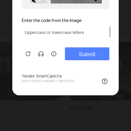
ы
Все
Кусочки
т-Петербург
2000
Г. Москва
ь Восстания
70
Шаболовская