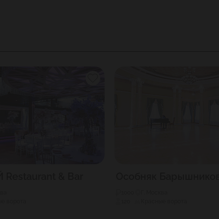
Restaurant & Bar
Особняк Барышнико
ква
1000
Г. Москва
е ворота
120
Красные ворота