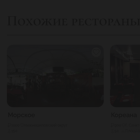
Похожие ресторан
Морское
Кореана
1000
Нижнешиловский округ
900
Г. Санк
150
50
Площад