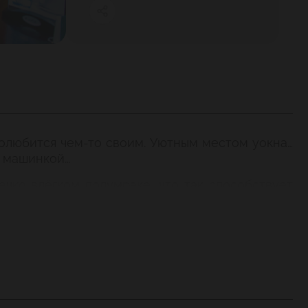
полюбится чем-то своим. Уютным местом уокна…
й машинкой…
чко влёгком полумраке, что так способствует
менно вэтом зале находится «Стена актёрской
е афиши настенах сразу подсказывают вам, что
ятия: лекции, арт-вечеринки, кинопоказы…