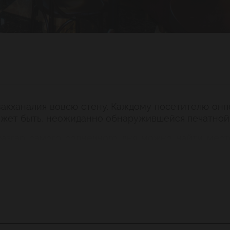
вакханалия вовсю стену. Каждому посетителю он
ожет быть, неожиданно обнаружившейся печатно
разгар самого солнечного дня можно найти месте
онможет легко превратиться втанцпол. Ктомуже и
фы Михаил Боярский иВиктор Проскурин…
о подходит для проведения банкетов. Атеатральны
енно вэтом зале проходят многочисленные меропри