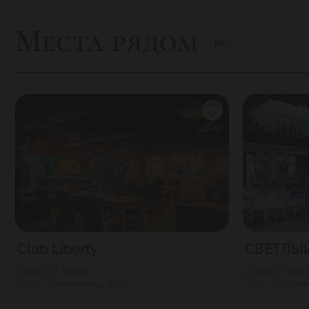
Места рядом
Все
Club Liberty
СВЕТЛЫЙ 
6000
Г. Москва
7000
Г. Мос
150
Китай-город (КРЛ)
180
Красны