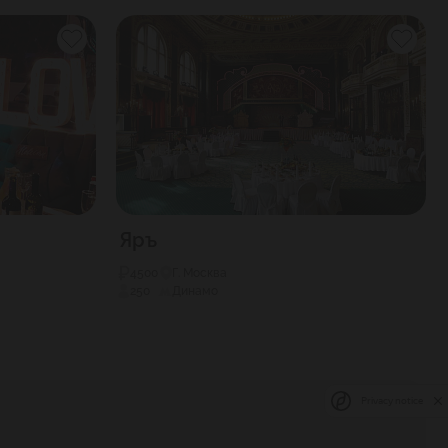
Яръ
4500
Г. Москва
250
Динамо
Privacy notice