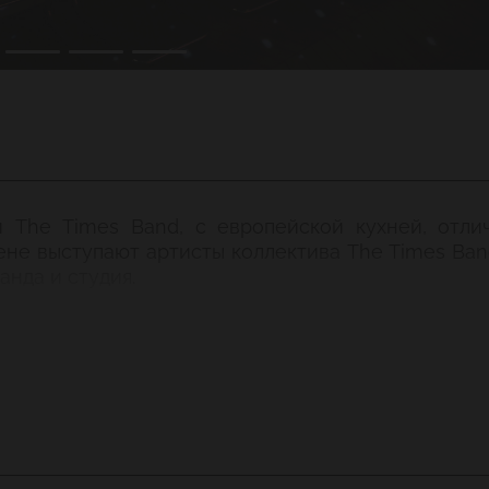
ей
The
Times
Band
, с европейской кухней, отл
ене выступают артисты коллектива The Times Ba
анда и студия.