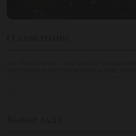
О заведении
The
Times
Home
– ресторан от основател
настоящему качественная живая музыка. На сц
репертуар. В заведении три зала: основной, вер
Выбор зала