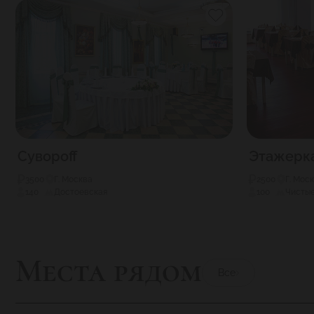
Сувороff
Этажерк
3500
Г. Москва
2500
Г. Мос
140
Достоевская
100
Чистые
Места рядом
Все