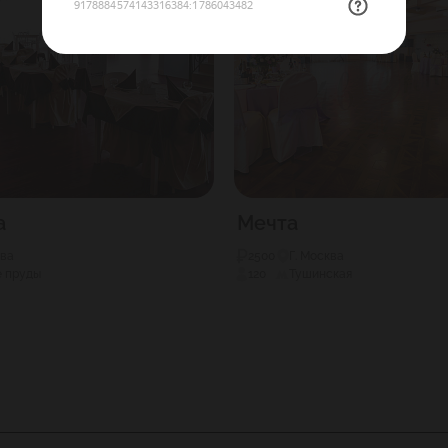
а
Мечта
ква
2500
Г. Москва
 пруды
120
Тушинская