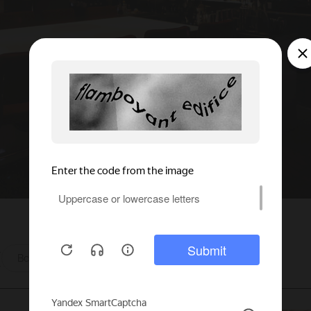
ы
Все