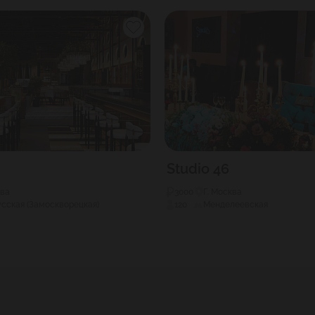
Studio 46
ква
3000
Г. Москва
сская (Замоскворецкая)
120
Менделеевская