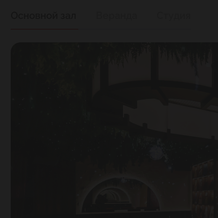
Основной зал
Веранда
Студия