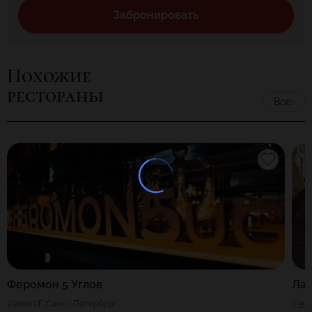
Забронировать
Похожие
рестораны
Все
Феромон 5 Углов
Ла
2000
Г. Санкт-Петербург
35