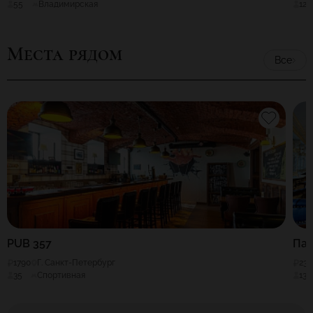
55
Владимирская
120
Места рядом
Все
PUB 357
Пан
1790
Г. Санкт-Петербург
230
35
Спортивная
130