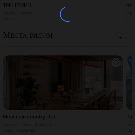
ТМК ГРИНН
res
1800
Г. Москва
310
1000
120
Места рядом
Все
Meat coin country club
Par
10000
Г. Санкт-Петербург
28
500
Удельная
120