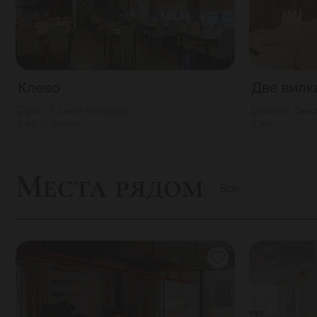
Клево
Две вилк
900
Г. Санкт-Петербург
1200
Г. Сан
50
Озерки
150
Места рядом
Все