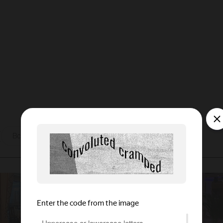
ы
Все