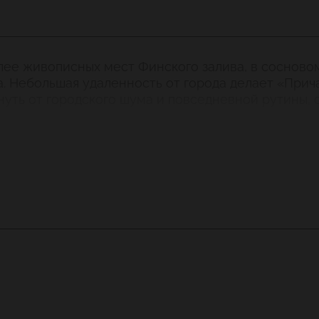
ее живописных мест Финского залива, в сосновом
а. Небольшая удаленность от города делает «При
нуть от городского шума и повседневной рутины,
йзажами природы.
ин из самых красивых и уютных загородных рестор
зал, роскошная терраса, непосредственная близо
анизации выездных свадебных церемоний, больши
ссический сдержанный интерьер заведения, где п
т декорировать зал для любого праздника, что оч
ленном стиле.