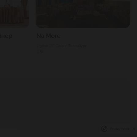
йнер
Na More
3000
Г. Санкт-Петербург
50
Privacy notice