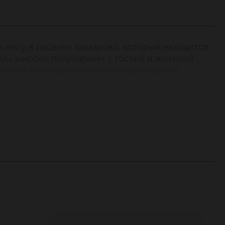
 лесу в поселке Комарово, который находится
чал» широко популярным у гостей и жителей
 сполна насладиться свежим прохладным
анов. Чистый песчаный берег, вид на
сть с гостиничным комплексом – все это
х торжеств, масштабных корпоративных
реобладают спокойные цвета, правильные
ень удобно, если вы хотите организовать