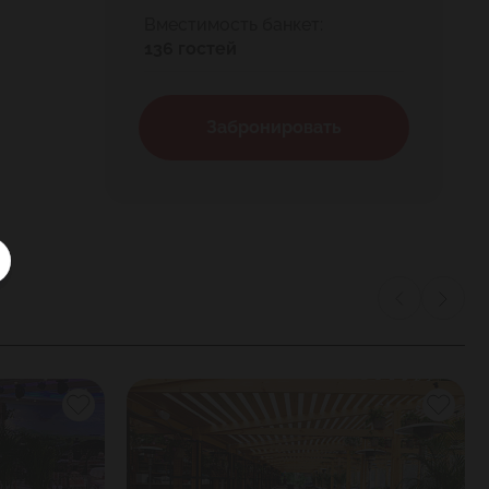
Вместимость банкет:
136 гостей
Забронировать