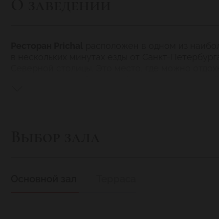
О заведении
Ресторан Prichal
расположен в одном из наибол
в нескольких минутах езды от Санкт-Петербург
Северной столицы. Это место, где можно отдох
воздухом и полюбоваться фантастическими пе
Ресторан Prichal
в Комарово – это, пожалуй, од
невероятную синь «большой» воды, просторный 
делает «Причал» излюбленным местом для орг
праздников и других важных мероприятий. Кла
Выбор зала
геометрические формы и четкие линии, позволяю
тематическую вечеринку или свадьбу в опреде
Основной зал
Терраса