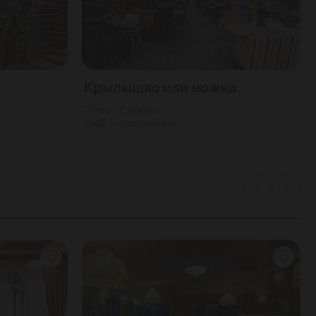
Крылышко или ножка
1500
Г. Москва
168
Фрунзенская