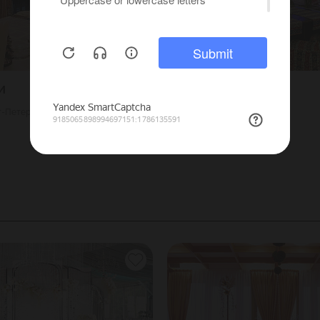
и
Шах-даг
кт-Петербург
2500
Г. Москва
250
Речной вокзал