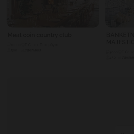
Meat coin country club
BANKETN
MAJESTI
10000
Г. Санкт-Петербург
500
Удельная
3000
Г. Сан
450
Удельн