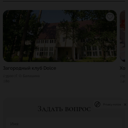
Загородный клуб Dolce
Хо
3500
Г. О. Балашиха
150
80
40
Privacy notice
Задать вопрос
Имя