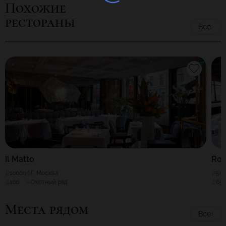
Похожие
рестораны
Все
Il Matto
Roc
10000
Г. Москва
50
100
Охотный ряд
65
Места рядом
Все