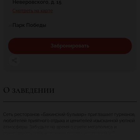
Неверовского, д. 15
Смотреть на карте
Парк Победы
Забронировать
О заведении
Cеть ресторанов «Бакинский бульвар» приглашает гурманов,
любителей приятного отдыха и ценителей изысканной уютной
атмосферы. Забудьте на время о суете мегаполиса и
почувствуйте себя желанным гостем, настоящей VIP-
персоной! К вашим услугам — стильные интерьеры,