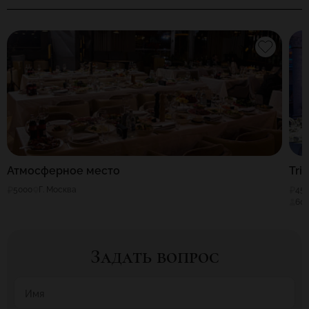
Атмосферное место
Tri
5000
Г. Москва
45
60
Задать вопрос
Имя