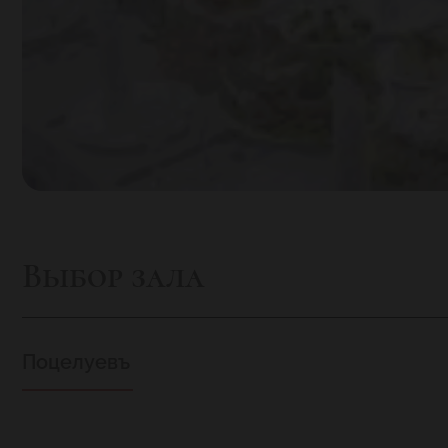
Выбор зала
Поцелуевъ