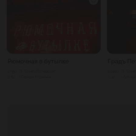
Рюмочная в бутылке
Градъ Пе
350
Г. Санкт-Петербург
1000
Г. Сан
80
Сенная Площадь
30
Адмира