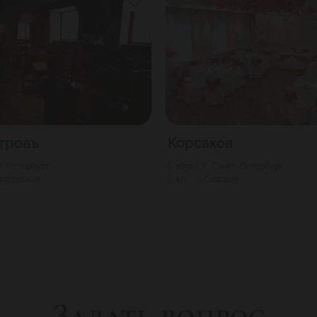
тровъ
Корсаков
кт-Петербург
1650
Г. Санкт-Петербург
лтейская
50
Садовая
Задать вопрос