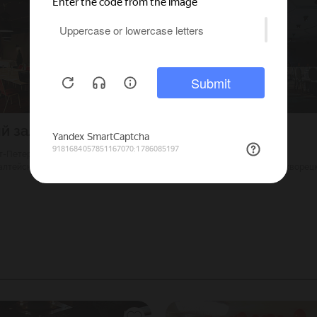
й зал Голландия
Grand Ballroom
кт-Петербург
6000
Г. Москва
алтейская
650
Павелецкая (Замоскворецк