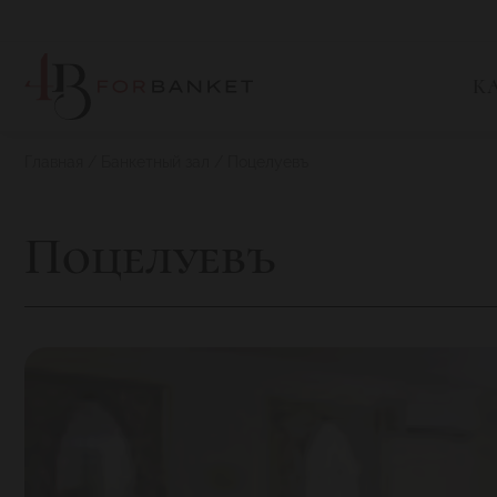
К
Главная
Банкетный зал
Поцелуевъ
Поцелуевъ