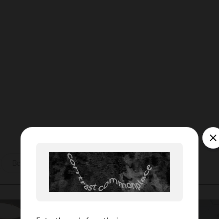
ы
Все