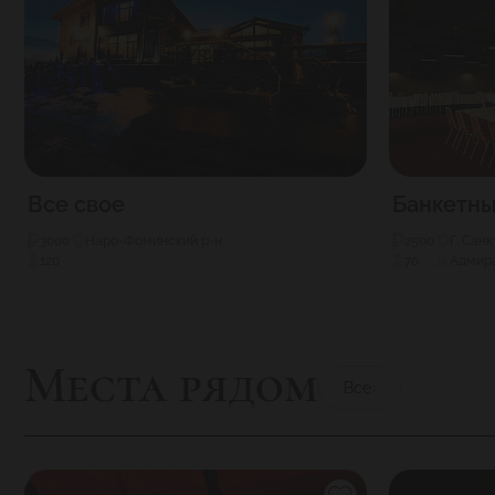
Все свое
Банкетны
3000
Наро-Фоминский р-н
2500
Г. Сан
120
70
Адмир
Места рядом
Все