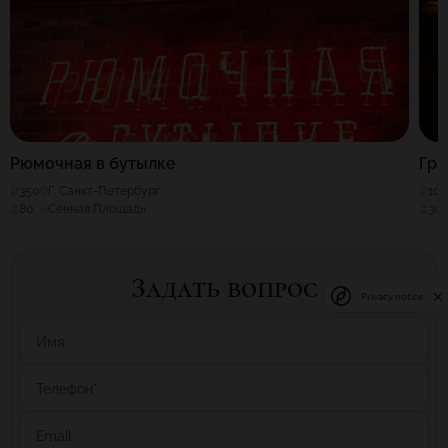
Рюмочная в бутылке
Гра
350
Г. Санкт-Петербург
100
80
Сенная Площадь
30
Задать вопрос
Privacy notice
Имя
Телефон
*
Email