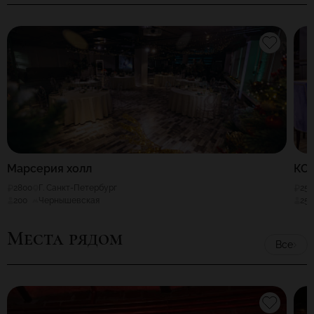
Марсерия холл
КО
2800
Г. Санкт-Петербург
25
200
Чернышевская
25
Места рядом
Все