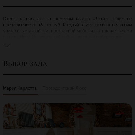
Отель располагает 21 номером класса «Люкс». Пакетное
предложение от 18000 руб. Каждый номер отличается своим
уникальным дизайном, прекрасной мебелью, а так же видами
на реку Неву, Исаакиевский собор, дворцы и набережные.
Интерьер номеров отеля - символ роскоши обновленного
замка с эффектным освещением, уютной атмосферой,
отдельными спальнями с роскошными потолками,
Выбор зала
декорациями из ценных пород древесины. Площадь номеров
от 40 до 270 кв. м.
Мария Карлотта
Президентский Люкс